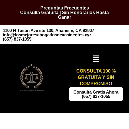
Preguntas Frecuentes
Consulta Gratuita | Sin Honorarios Hasta
Ganar
1100 N Tustin Ave ste 130, Anaheim, CA 92807
info@losmejoresabogadosdeaccidentes.xyz
​​(657) 837-1055
CONSULTA 100 %
GRATUITA Y SIN
COMPROMISO
​​Consulta Gratis Ahora
(657) 837-1055