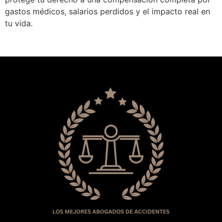
gastos médicos, salarios perdidos y el impacto real en
tu vida.