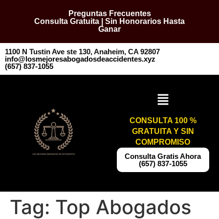
Preguntas Frecuentes
Consulta Gratuita | Sin Honorarios Hasta
Ganar
1100 N Tustin Ave ste 130, Anaheim, CA 92807
info@losmejoresabogadosdeaccidentes.xyz
​​(657) 837-1055
CONSULTA 100 %
GRATUITA Y SIN
COMPROMISO
​​Consulta Gratis Ahora
(657) 837-1055
Tag:
Top Abogados