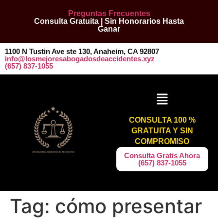
Preguntas Frecuentes
Consulta Gratuita | Sin Honorarios Hasta
Ganar
1100 N Tustin Ave ste 130, Anaheim, CA 92807
info@losmejoresabogadosdeaccidentes.xyz
​​(657) 837-1055
CONSULTA 100 %
GRATUITA Y SIN
COMPROMISO
​​Consulta Gratis Ahora
(657) 837-1055
Tag:
cómo presentar