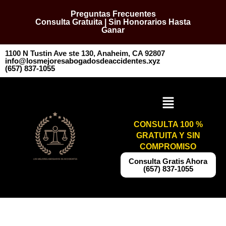
Preguntas Frecuentes
Consulta Gratuita | Sin Honorarios Hasta
Ganar
1100 N Tustin Ave ste 130, Anaheim, CA 92807
info@losmejoresabogadosdeaccidentes.xyz
​​(657) 837-1055
CONSULTA 100 %
GRATUITA Y SIN
COMPROMISO
​​Consulta Gratis Ahora
(657) 837-1055