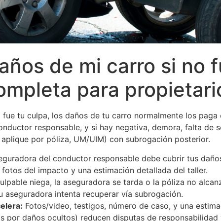
ños de mi carro si no f
completa para propietari
 fue tu culpa, los daños de tu carro normalmente los paga 
nductor responsable, y si hay negativa, demora, falta de se
 aplique por póliza, UM/UIM) con subrogación posterior.
guradora del conductor responsable debe cubrir tus daños m
fotos del impacto y una estimación detallada del taller.
culpable niega, la aseguradora se tarda o la póliza no alcan
u aseguradora intenta recuperar vía subrogación.
elera:
Fotos/video, testigos, número de caso, y una estim
 por daños ocultos) reducen disputas de responsabilidad 