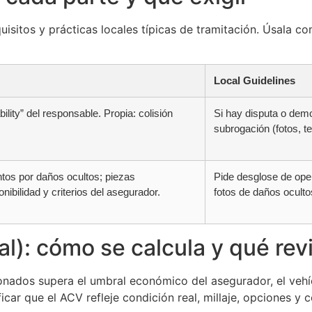
quisitos y prácticas locales típicas de tramitación. Úsala co
Local Guidelines
ility” del responsable. Propia: colisión
Si hay disputa o demo
subrogación (fotos, te
ntos por daños ocultos; piezas
Pide desglose de ope
bilidad y criterios del asegurador.
fotos de daños ocult
al): cómo se calcula y qué rev
onados supera el umbral económico del asegurador, el vehíc
ficar que el ACV refleje condición real, millaje, opciones y