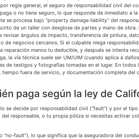
 por regla general, el seguro de responsabilidad civil del 
 paga o no tiene seguro, lo que responde de inmediato a la
e se procesa bajo “property damage liability” del responsab
scrito de un taller con desglose de partes y mano de obr
e revisar ángulos de impacto, transferencia de pintura, dato
 o de negocios cercanos. Si el culpable niega responsabilid
r la reparación menos tu deducible, y después se intenta r
uga, la vía técnica suele ser UM/UIM (cuando aplica a daños
 de testigos y fotografías tomadas en el lugar. En todos l
s, tiempo fuera de servicio, y documentación completa del d
n paga según la ley de Calif
lo se decide por responsabilidad civil (“fault”) y por el tip
del responsable, o tu propia póliza si necesitas activar co
o “no-fault”), lo que significa que la aseguradora del con