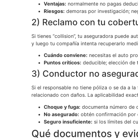
Ventajas:
normalmente no pagas deducibl
Riesgos:
demoras por investigación; nega
2) Reclamo con tu cobertur
Si tienes “collision”, tu aseguradora puede au
y luego tu compañía intenta recuperarlo medi
Cuándo conviene:
necesitas el auto pro
Puntos críticos:
deducible; elección de t
3) Conductor no asegurad
Si el responsable no tiene póliza o se da a l
relacionado con daños. La aplicabilidad exac
Choque y fuga:
documenta número de cas
No asegurado:
obtén confirmación por es
Seguro insuficiente:
si los límites del 
Qué documentos y evid