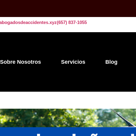
abogadosdeaccidentes.xyz
​​(657) 837-1055
Sobre Nosotros
Servicios
Blog