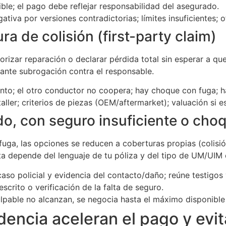
e; el pago debe reflejar responsabilidad del asegurado.
tiva por versiones contradictorias; límites insuficientes; o
a de colisión (first-party claim)
torizar reparación o declarar pérdida total sin esperar a qu
ante subrogación contra el responsable.
nto; el otro conductor no coopera; hay choque con fuga; h
aller; criterios de piezas (OEM/aftermarket); valuación si es
o, con seguro insuficiente o choq
a fuga, las opciones se reducen a coberturas propias (colis
ta depende del lenguaje de tu póliza y del tipo de UM/UIM
o policial y evidencia del contacto/daño; reúne testigos 
crito o verificación de la falta de seguro.
culpable no alcanzan, se negocia hasta el máximo disponible
encia aceleran el pago y evit