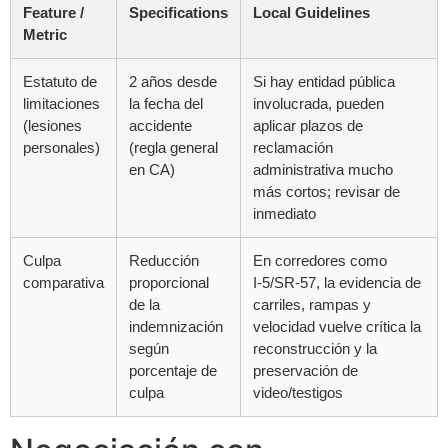
Feature /
Specifications
Local Guidelines
Metric
Estatuto de
2 años desde
Si hay entidad pública
limitaciones
la fecha del
involucrada, pueden
(lesiones
accidente
aplicar plazos de
personales)
(regla general
reclamación
en CA)
administrativa mucho
más cortos; revisar de
inmediato
Culpa
Reducción
En corredores como
comparativa
proporcional
I‑5/SR‑57, la evidencia de
de la
carriles, rampas y
indemnización
velocidad vuelve crítica la
según
reconstrucción y la
porcentaje de
preservación de
culpa
video/testigos