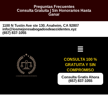
Preguntas Frecuentes
Consulta Gratuita | Sin Honorarios Hasta
Ganar
1100 N Tustin Ave ste 130, Anaheim, CA 92807
info@losmejoresabogadosdeaccidentes.xyz
​​(657) 837-1055
CONSULTA 100 %
GRATUITA Y SIN
COMPROMISO
​​Consulta Gratis Ahora
(657) 837-1055