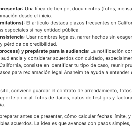
 presentar
: Una línea de tiempo, documentos (fotos, mensaj
amación desde el inicio.
imitations)
: El artículo destaca plazos frecuentes en Califor
as especiales si hay entidad pública.
nsistencia
: Usar nombres legales, narrar hechos sin exag
 pérdida de credibilidad.
f process) y prepárate para la audiencia
: La notificación co
audiencia y considerar acuerdos con cuidado, especialmente
lifornia, consiste en identificar tu tipo de caso, reunir p
 pasos para reclamación legal Anaheim te ayuda a entender e
ósito, conviene guardar el contrato de arrendamiento, foto
 reporte policial, fotos de daños, datos de testigos y fact
ia.
 preparar antes de presentar, cómo calcular fechas límite, 
sibles acuerdos. La idea es que avances con pasos simples, 