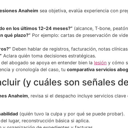
lesiones Anaheim
sea objetiva, evalúa experiencia con pre
do en los últimos 12–24 meses?”
(alcance, T-bone, peatón, 
n qué plazo?”
Por ejemplo: cartas de preservación de video
ros?”
Deben hablar de registros, facturación, notas clínicas
”
Aclara quién toma decisiones estratégicas.
jo del abogado se apoya en entender bien la
lesión
y cómo se
ncia y cronología del caso, tu
comparativa servicios abo
cluir (y cuáles son señales de
ones Anaheim
, revisa si el despacho incluye servicios clave 
sabilidad
(quién tuvo la culpa y por qué se puede probar).
del lugar, reconstrucción básica si aplica.
 y organización de expedientes y facturas.