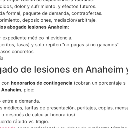
idos, dolor y sufrimiento, y efectos futuros.
a formal, paquete de demanda, contraofertas.
imiento, deposiciones, mediación/arbitraje.
cios abogado lesiones Anaheim
:
ar expediente médico ni evidencia.
eritos, tasas) y solo repiten “no pagas si no ganamos”.
pasos concretos.
ía.
ado de lesiones en Anaheim 
n con
honorarios de contingencia
(cobran un porcentaje si
s Anaheim
, pide:
o entra a demanda.
os médicos, tarifas de presentación, peritajes, copias, mensa
 o después de calcular honorarios).
erdo rápido vs. litigio.