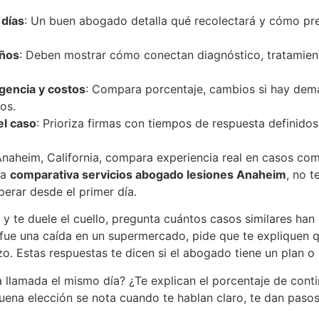
 días
: Un buen abogado detalla qué recolectará y cómo pre
años
: Deben mostrar cómo conectan diagnóstico, tratamient
gencia y costos
: Compara porcentaje, cambios si hay dem
os.
el caso
: Prioriza firmas con tiempos de respuesta definido
Anaheim, California, compara experiencia real en casos como
na
comparativa servicios abogado lesiones Anaheim
, no 
erar desde el primer día.
e y te duele el cuello, pregunta cuántos casos similares 
fue una caída en un supermercado, pide que te expliquen qu
zo. Estas respuestas te dicen si el abogado tiene un plan o 
a llamada el mismo día? ¿Te explican el porcentaje de contin
na elección se nota cuando te hablan claro, te dan pasos 