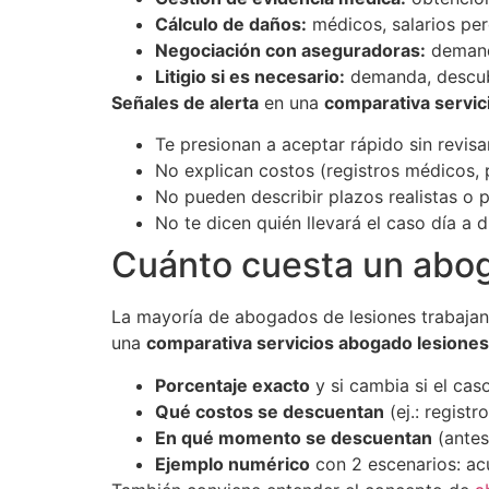
Cálculo de daños:
médicos, salarios perd
Negociación con aseguradoras:
demand
Litigio si es necesario:
demanda, descubr
Señales de alerta
en una
comparativa servi
Te presionan a aceptar rápido sin revis
No explican costos (registros médicos, p
No pueden describir plazos realistas o 
No te dicen quién llevará el caso día a d
Cuánto cuesta un abog
La mayoría de abogados de lesiones trabaja
una
comparativa servicios abogado lesione
Porcentaje exacto
y si cambia si el cas
Qué costos se descuentan
(ej.: registr
En qué momento se descuentan
(antes
Ejemplo numérico
con 2 escenarios: acu