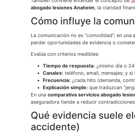
También conviene entender el concepto de
a
abogado lesiones Anaheim
, la claridad fin
Cómo influye la comuni
La comunicación no es “comodidad”; en una
perder oportunidades de evidencia o cometer
Evalúa con criterios medibles:
Tiempo de respuesta:
¿mismo día o 24
Canales:
teléfono, email, mensajes; y si
Frecuencia:
¿cada hito (demanda, contr
Explicación simple:
que traduzcan “jerga
En una
comparativa servicios abogado lesi
aseguradora tiende a reducir contradicciones
Qué evidencia suele el
accidente)