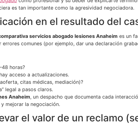
bogado
como profesional y su deber de explicarte términos
anciera es tan importante como la agresividad negociadora.
cación en el resultado del ca
comparativa servicios abogado lesiones Anaheim
es un fa
 errores comunes (por ejemplo, dar una declaración grabad
–48 horas?
 hay acceso a actualizaciones.
aoferta, citas médicas, mediación)?
” legal a pasos claros.
ones Anaheim
, un despacho que documenta cada interacción
 y mejorar la negociación.
evar el valor de un reclamo (s