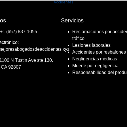
Accidentes
tos
Servicios
​+1 ​​(657) 837-1055
Reclamaciones por accide
tráfico
ectrónico:
Lesiones laborales
mejoresabogadosdeaccidentes.xyz
Accidentes por resbalones 
Negligencias médicas
​1100 N Tustin Ave ste 130,
Muerte por negligencia
 CA 92807
Responsabilidad del produ