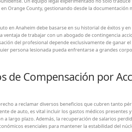
dounidense. Un equipo legal experimentado no solo traduce 
nas en Orange County, gestionando desde la documentación m
uto en Anaheim debe basarse en su historial de éxitos y en
a ventaja de trabajar con un abogado de contingencia accid
ación del profesional depende exclusivamente de ganar el 
alquier persona lesionada pueda enfrentarse a grandes corp
os de Compensación por Acc
derecho a reclamar diversos beneficios que cubren tanto pé
nte de auto, es vital incluir los gastos médicos presentes 
ón a largo plazo. Además, la recuperación de salarios perd
conómicos esenciales para mantener la estabilidad del núcl