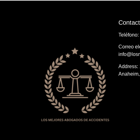
Contac
Teléfono: 
Correo el
info@los
Address: ​
Anaheim,