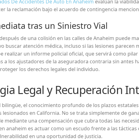
dos De Accidentes De Auto En Anaheim
evalúan la viabilid
cer la reclamación bajo el acuerdo de contingencia mencio
diata tras un Siniestro Vial
espués de una colisión en las calles de Anaheim puede mar
vo buscar atención médica, incluso si las lesiones parecen
 realizar un informe policial oficial, que servirá como pil
das a los ajustadores de la aseguradora contraria sin ante
roteger los derechos legales del individuo.
egia Legal y Recuperación Int
l bilingüe, el conocimiento profundo de los plazos estatales
 lesionados en California. No se trata simplemente de ganar
ble mediante una compensación que cubra todas las necesida
 en anaheim es actuar como un escudo frente a las táctica
erabilidad en una oportunidad de justicia.