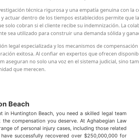
vestigación técnica rigurosa y una empatía genuina con la 
y actuar dentro de los tiempos establecidos permite que la
 solo cobran si el cliente recibe su indemnización. La colab
nte sea utilizado para construir una demanda sólida y gana
ón legal especializada y los mecanismos de compensación vi
ación exitosa. Al confiar en expertos que ofrecen disponib
im aseguran no solo una voz en el sistema judicial, sino ta
gnidad que merecen.
on Beach
t in Huntington Beach, you need a skilled legal team
ek the compensation you deserve. At Aghabegian Law
range of personal injury cases, including those related
s have successfully recovered over $250,000,000 for