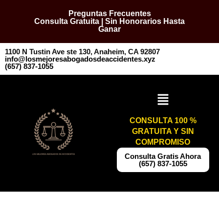
Preguntas Frecuentes
Consulta Gratuita | Sin Honorarios Hasta
Ganar
1100 N Tustin Ave ste 130, Anaheim, CA 92807
info@losmejoresabogadosdeaccidentes.xyz
​​(657) 837-1055
CONSULTA 100 %
GRATUITA Y SIN
COMPROMISO
​​Consulta Gratis Ahora
(657) 837-1055