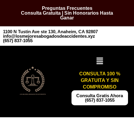
Preguntas Frecuentes
Consulta Gratuita | Sin Honorarios Hasta
Ganar
1100 N Tustin Ave ste 130, Anaheim, CA 92807
info@losmejoresabogadosdeaccidentes.xyz
​​(657) 837-1055
CONSULTA 100 %
GRATUITA Y SIN
COMPROMISO
​​Consulta Gratis Ahora
(657) 837-1055