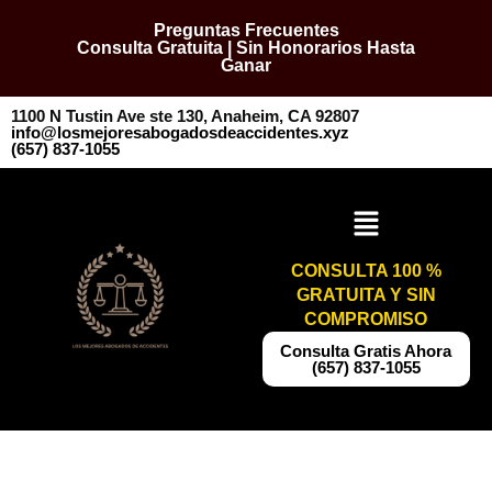
Preguntas Frecuentes
Consulta Gratuita | Sin Honorarios Hasta
Ganar
1100 N Tustin Ave ste 130, Anaheim, CA 92807
info@losmejoresabogadosdeaccidentes.xyz
​​(657) 837-1055
CONSULTA 100 %
GRATUITA Y SIN
COMPROMISO
​​Consulta Gratis Ahora
(657) 837-1055